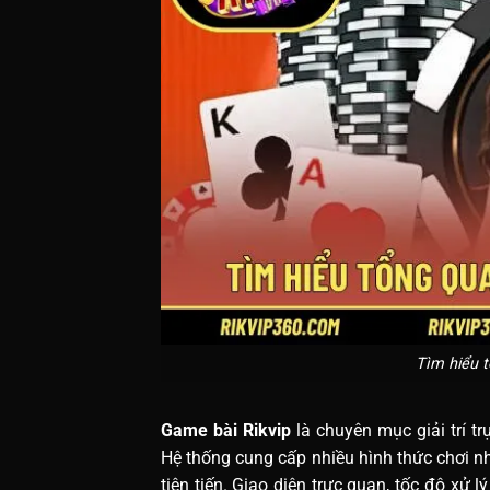
Tìm hiểu 
Game bài Rikvip
là chuyên mục giải trí t
Hệ thống cung cấp nhiều hình thức chơi 
tiên tiến. Giao diện trực quan, tốc độ xử 