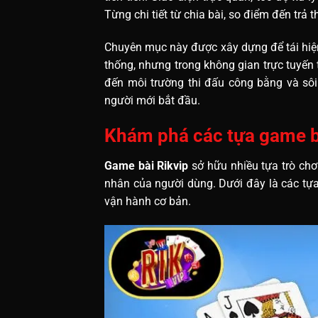
Từng chi tiết từ chia bài, so điểm đến trả
Chuyên mục này được xây dựng để tái hiện
thống, nhưng trong không gian trực tuyến 
đến môi trường thi đấu công bằng và sôi 
người mới bắt đầu.
Khám phá các tựa game bà
Game bài Rikvip
sở hữu nhiều tựa trò chơ
nhân của người dùng. Dưới đây là các tựa
vận hành cơ bản.