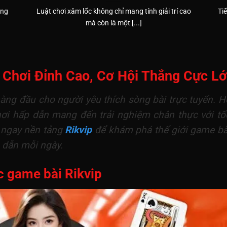
ững
Luật chơi xâm lốc không chỉ mang tính giải trí cao
Ti
mà còn là một [...]
 Chơi Đỉnh Cao, Cơ Hội Thắng Cực L
àng đầu cho người yêu thích sòng bài trực tuyến. H
hơi hấp dẫn mang đến trải nghiệm chân thực với tố
 ngay nền tảng
Rikvip
để khám phá thế giới game bà
 dẫn mỗi ngày.
 game bài Rikvip