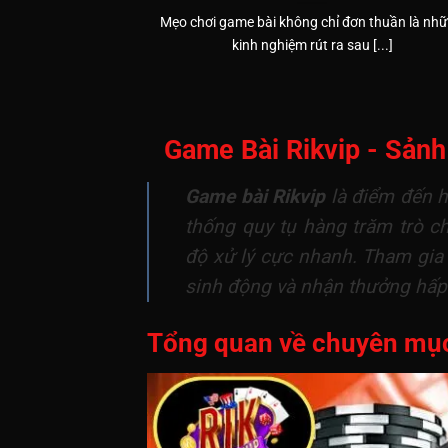
Mẹo chơi game bài không chỉ đơn thuần là nh
kinh nghiệm rút ra sau [...]
Game Bài Rikvip - Sảnh
Game bài Rikvip
là điểm đến h
thống quy tụ hàng trăm trò c
độ xử lý cực nhanh. Tham gia
sinh động và nhận thưởng hấp
Tổng quan về chuyên mục