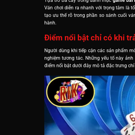
Tựa trò Ba cây trong danh mục
game bài 
Ván chơi diễn ra nhanh với trọng tâm là 
tạo ưu thế rõ trong phần so sánh cuối vá
hành.
Điểm nổi bật chỉ có khi t
Người dùng khi tiếp cận các sản phẩm m
nghiệm tương tác. Những yếu tố này ảnh 
điểm nổi bật dưới đây mô tả đặc trưng chỉ 