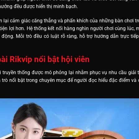
 thưởng đều được hiển thị minh bạch.
 lại cảm giác căng thẳng và phấn khích của những bàn chơi t
tiện lợi hơn. Hệ thống kết nối hàng nghìn người chơi cùng lúc,
động. Mỗi trò đều có luật rõ ràng, hỗ trợ hướng dẫn trực tiế
i Rikvip nổi bật hội viên
i truyền thống được mô phỏng lại nhằm phục vụ nhu cầu giải t
 trò nổi bật trong chuyên mục để người đọc hiểu đặc điểm và