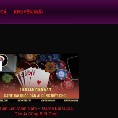
 CÁ
KHUYẾN MÃI
23
Th11
Tiến Lên Miền Nam – Game Bài Quốc
Mậu Binh – G
Dân Ai Cũng Biết Chơi
Được