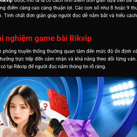
Rikvip
được mô tả là có cách tính điểm đơn giản dựa trên ba lá
tổng điểm càng cao càng thuận lợi. Các con số như 8 hoặc 9 t
n. Tính chất đơn giản giúp người đọc dễ nắm bắt và hiểu các
rải nghiệm game bài Rikvip
ô phỏng truyền thống thường quan tâm đến mức độ ổn định và
hưởng trực tiếp đến cảm nhận và khả năng theo dõi từng ván
có tại Rikvip để người đọc nắm thông tin rõ ràng.