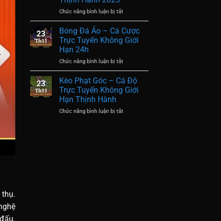
–
Thắng
ở
Chức năng bình luận bị tắt
Trải
Nhanh
Đấu
Nghiệm
Trường
Đỉnh
Bóng Đá Ảo – Cá Cược
23
E-
Cao
Trực Tuyến Không Giới
Th11
Sports
Không
Hạn 24h
–
Giới
ở
Chức năng bình luận bị tắt
Cá
Hạn
Bóng
Cược
2025
Đá
Trực
Kèo Phạt Góc – Cá Độ
23
Ảo
Tuyến
Trực Tuyến Không Giới
Th11
–
Thịnh
Hạn Thịnh Hành
Cá
Hành
ở
Chức năng bình luận bị tắt
Cược
2025
Kèo
Trực
Phạt
Tuyến
Góc
Không
–
Giới
Cá
Hạn
Độ
24h
Trực
Tuyến
Không
 thụ.
Giới
Hạn
 nghệ
Thịnh
 đấu.
Hành