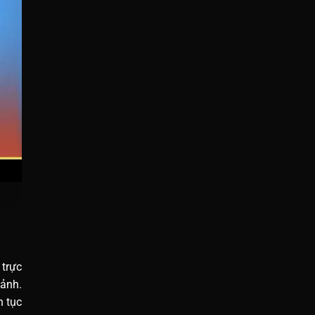
 trực
sảnh.
n tục