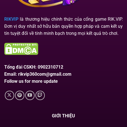
RIKVIP
là thương hiệu chính thức của cổng game RIK.VIP.
Đơn vị duy nhất sở hữu bản quyền hợp pháp và cam kết uy
tín tuyệt đối về tính minh bạch trong mọi kết quả trò chơi.
Tổng đài CSKH: 0902310712
Email:
rikvip360com@gmail.com
Follow us for more update
GIỚI THIỆU