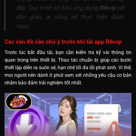
đây. Quy trình sở hữu ứng dụng
Rikvip
rất
đơn giản, ai cũng sẽ thực hiện được
ngay.
Các vấn đề cần chú ý trước khi tải app Rikvip
Trước lúc bắt đầu tải, bạn cần kiểm tra kỹ vài thông tin
quan trọng trên thiết bị. Thao tác chuẩn bị giúp các bước
thiết lập diễn ra suôn sẻ, hạn chế tối đa lỗi phát sinh. Vì thế,
mọi người nên dành ít phút xem xét những yêu cầu cơ bản
nhằm bảo đảm trải nghiệm tốt nhất.