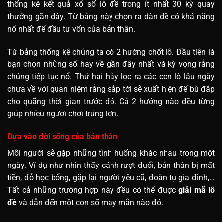
thống kê kết quả xổ số lô đề trong ít nhất 30 kỳ quay
thưởng gần đây. Từ bảng này chọn ra dàn đề có khả năng
nổ nhất để đầu tư vốn của bản thân.
Từ bảng thống kê chúng ta có 2 hướng chốt lô. Đầu tiên là
bạn chọn những số hay về gần đây nhất và kỳ vọng rằng
chúng tiếp tục nổ. Thứ hai hãy lọc ra các con lô lâu ngày
chưa về với quan niệm rằng sắp tới sẽ xuất hiện để bù đắp
cho quãng thời gian trước đó. Cả 2 hướng nào đều từng
giúp nhiều người chơi trúng lớn.
Dựa vào đời sống của bản thân
Mỗi người sẽ gặp những tình huống khác nhau trong một
ngày. Ví dụ như nhìn thấy cảnh rượt đuổi, bản thân bị mất
tiền, đỗ học bổng, gặp lại người yêu cũ, đoàn tụ gia đình,…
Tất cả những trường hợp này đều có thể được
giải mã lô
đề
và dẫn đến một con số may mắn nào đó.