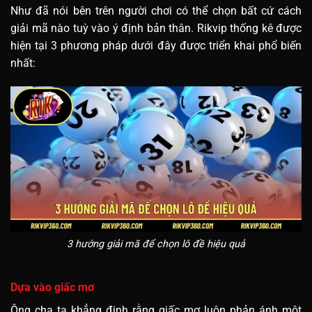
Như đã nói bên trên người chơi có thể chọn bất cứ cách
giải mã nào tuỳ vào ý định bản thân. Rikvip thống kê được
hiện tại 3 phương pháp dưới đây được triển khai phổ biến
nhất:
3 hướng giải mã để chọn lô đề hiệu quả
Dựa vào giấc mơ
Ông cha ta khẳng định rằng giấc mơ luôn phản ánh một