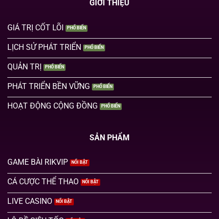
GIỚI THIỆU
GIÁ TRỊ CỐT LÕI
LỊCH SỬ PHÁT TRIỂN
QUẢN TRỊ
PHÁT TRIỂN BỀN VỮNG
HOẠT ĐỘNG CỘNG ĐỒNG
SẢN PHẨM
GAME BÀI RIKVIP
CÁ CƯỢC THỂ THAO
LIVE CASINO